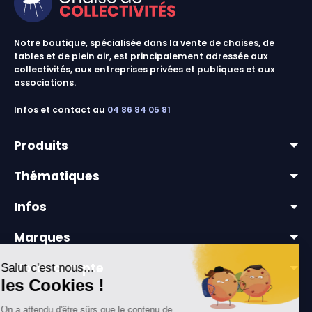
Notre boutique, spécialisée dans la vente de chaises, de
tables et de plein air, est principalement adressée aux
collectivités, aux entreprises privées et publiques et aux
associations.
Infos et contact au
04 86 84 05 81
Produits
Thématiques
lots & promos
Infos
chaises & tables outdoor
mobilier pour collectivités
chaises collectivités
Marques
mobilier extérieur professionnel
livraison
équipements événementiels
Votre compte
a propos
tables collectivités
paiement sécurisé
informations personnelles