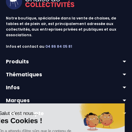
Notre boutique, spécialisée dans la vente de chaises, de
tables et de plein air, est principalement adressée aux
collectivités, aux entreprises privées et publiques et aux
associations.
Infos et contact au
04 86 84 05 81
Produits
Thématiques
lots & promos
Infos
chaises & tables outdoor
mobilier pour collectivités
chaises collectivités
Marques
mobilier extérieur professionnel
livraison
équipements événementiels
Votre compte
a propos
tables collectivités
paiement sécurisé
informations personnelles