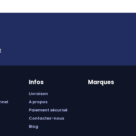
É
Infos
Marques
livraison
onnel
a propos
paiement sécurisé
contactez-nous
blog