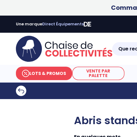
Command
Une marque
Direct Équipements
VENTE PAR
LOTS & PROMOS
PALETTE
Abris stand
En quelques mots