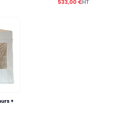
533,00 €
HT
murs +