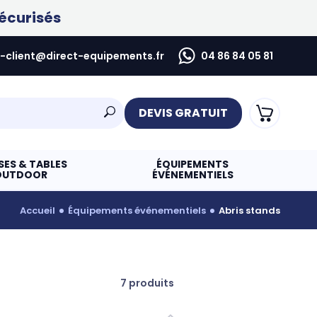
écurisés
e-client@direct-equipements.fr
04 86 84 05 81
DEVIS GRATUIT
SES & TABLES
ÉQUIPEMENTS
OUTDOOR
ÉVÉNEMENTIELS
accueil
équipements événementiels
abris stands
7 produits