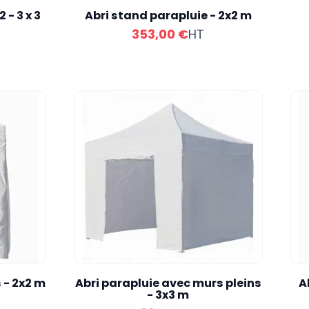
 - 3 x 3
Abri stand parapluie - 2x2 m
353,00 €
HT
 - 2x2 m
Abri parapluie avec murs pleins
A
- 3x3 m