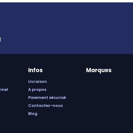
É
Infos
Marques
livraison
onnel
a propos
paiement sécurisé
contactez-nous
blog