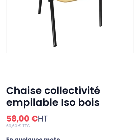
Chaise collectivité
empilable Iso bois
58,00 €
HT
69,60 €
TTC
En quelques mots