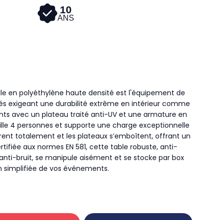
10
ANS
elle en polyéthylène haute densité est l'équipement de
ités exigeant une durabilité extrême en intérieur comme
ints avec un plateau traité anti-UV et une armature en
eille 4 personnes et supporte une charge exceptionnelle
trent totalement et les plateaux s’emboîtent, offrant un
tifiée aux normes EN 581, cette table robuste, anti-
anti-bruit, se manipule aisément et se stocke par box
n simplifiée de vos événements.