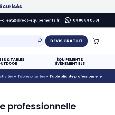
écurisés
e-client@direct-equipements.fr
04 86 84 05 81
DEVIS GRATUIT
SES & TABLES
ÉQUIPEMENTS
OUTDOOR
ÉVÉNEMENTIELS
ctivités
tables pliantes
table pliante professionnelle
te professionnelle