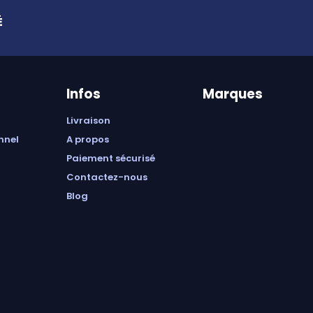
É
Infos
Marques
livraison
onnel
a propos
paiement sécurisé
contactez-nous
blog