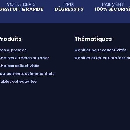
VOTRE DEVIS
PRIX
PAIEMENT
GRATUIT & RAPIDE
DÉGRESSIFS
100% SÉCURIS
Produits
Thématiques
lots & promos
mobilier pour collectivités
chaises & tables outdoor
mobilier extérieur professi
chaises collectivités
équipements événementiels
tables collectivités