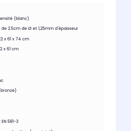
densité (blanc)
uf de 2.5cm de Ø et 1,25mm d'épaisseur
22 x 61 x 74 cm
22 x 61 cm
uc
(bronze)
 EN 581-3