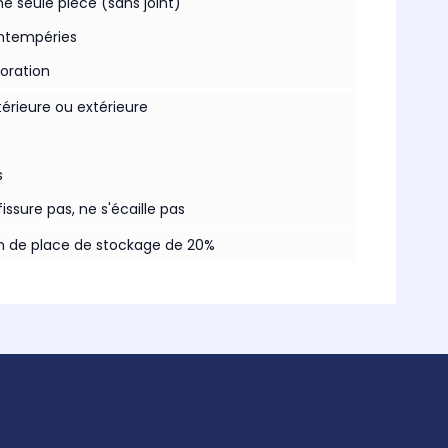
e seule pièce (sans joint)
intempéries
loration
térieure ou extérieure
s
issure pas, ne s'écaille pas
in de place de stockage de 20%