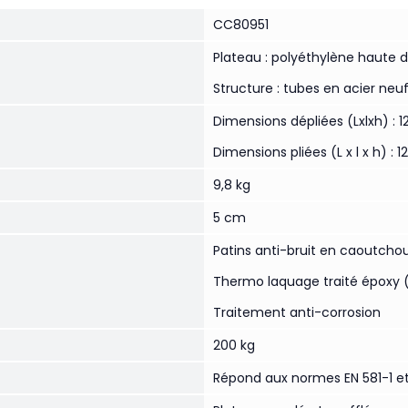
CC80951
Plateau : polyéthylène haute 
Structure : tubes en acier ne
Dimensions dépliées (Lxlxh) : 1
Dimensions pliées (L x l x h) : 1
9,8 kg
5 cm
Patins anti-bruit en caoutcho
Thermo laquage traité époxy 
Traitement anti-corrosion
200 kg
Répond aux normes EN 581-1 et