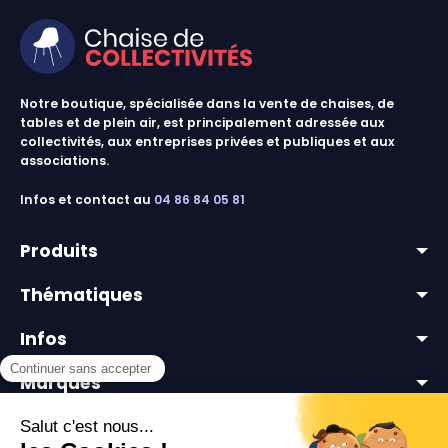
Notre boutique, spécialisée dans la vente de chaises, de
tables et de plein air, est principalement adressée aux
collectivités, aux entreprises privées et publiques et aux
associations.
Infos et contact au
04 86 84 05 81
Produits
Thématiques
lots & promos
Infos
chaises & tables outdoor
mobilier pour collectivités
chaises collectivités
Marques
mobilier extérieur professionnel
livraison
équipements événementiels
Votre compte
a propos