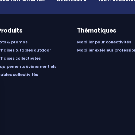
Produits
Thématiques
lots & promos
mobilier pour collectivités
chaises & tables outdoor
mobilier extérieur professi
chaises collectivités
équipements événementiels
tables collectivités