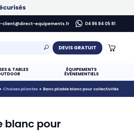
écurisés
e-client@direct-equipements.fr
04 86 84 05 81
DEVIS GRATUIT
SES & TABLES
ÉQUIPEMENTS
OUTDOOR
ÉVÉNEMENTIELS
chaises pliantes
banc pliable blanc pour collectivités
e blanc pour