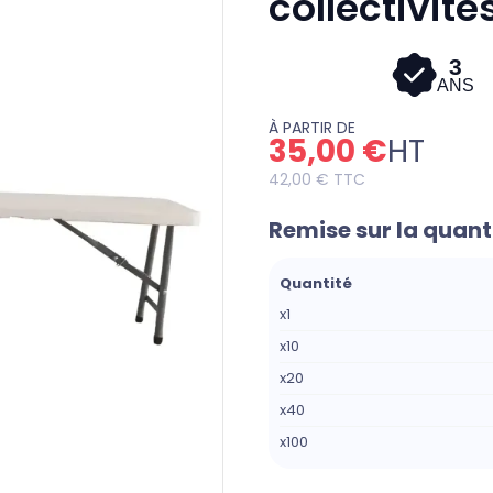
collectivité
3
ANS
À PARTIR DE
35,00 €
HT
42,00 €
TTC
Remise sur la quant
Quantité
x1
x10
x20
x40
x100