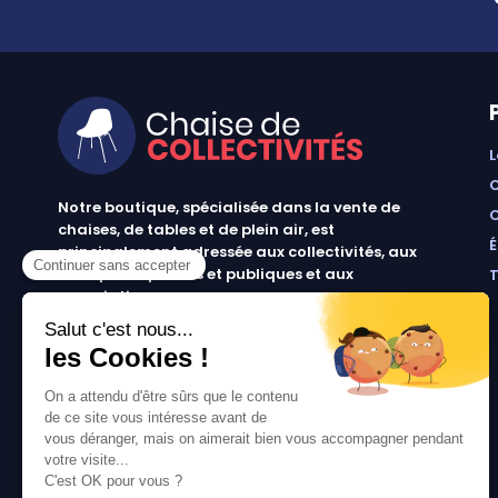
Notre boutique, spécialisée dans la vente de
chaises, de tables et de plein air, est
principalement adressée aux collectivités, aux
entreprises privées et publiques et aux
associations.
Infos et contact au
04 86 84 05 81
Votre compte
informations personnelles
commandes
avoirs